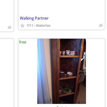
Walking Partner
7/11
Waterloo
free
•
•
•