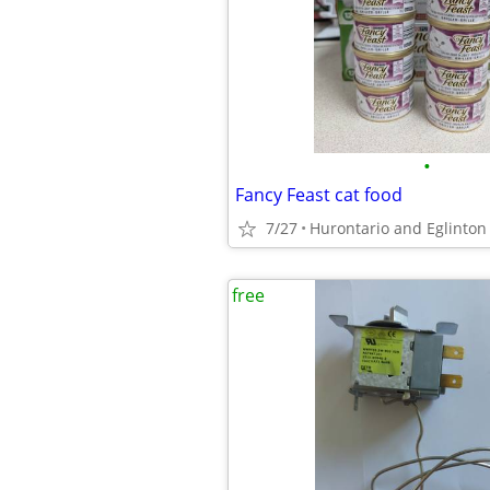
•
Fancy Feast cat food
7/27
Hurontario and Eglinton
free