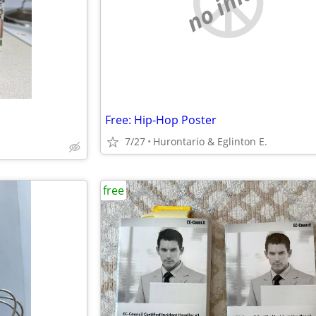
no image
Free: Hip-Hop Poster
7/27
Hurontario & Eglinton E.
free