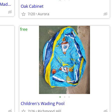
Mercier Engineered Flooring | Red Oak Madera
Oak Cabinet
7/20
Aurora
free
•
•
•
Children's Wading Pool
7/26
Richmond Hill