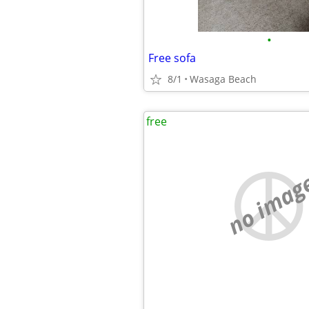
•
Free sofa
8/1
Wasaga Beach
free
no imag