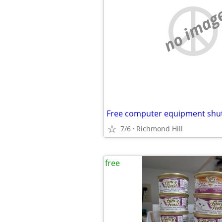
no imag
7/6
Richmond Hill
free