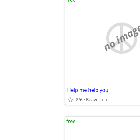
no imag
Help me help you
8/6
Beaverton
free