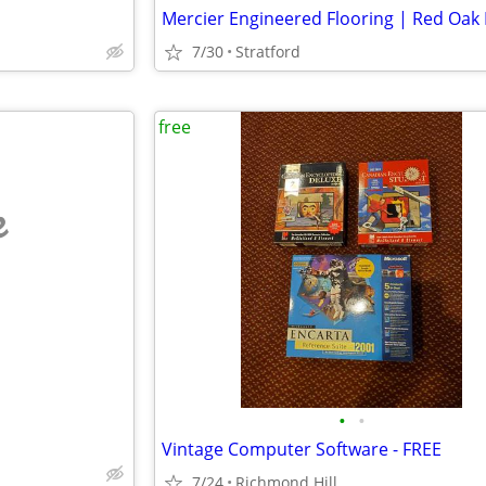
7/30
Stratford
free
e
•
•
Vintage Computer Software - FREE
7/24
Richmond Hill