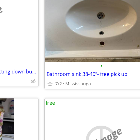
e
•
Free computer equipment shutting down bussiness
Bathroom sink 38-40”- free pick up
7/2
Mississauga
free