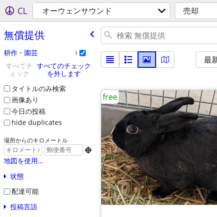
CL
オーウェンサウンド
売却
無償提供
耕作・園芸
1
最
すべてチ
すべてのチェック
ェック
を外します
タイトルのみ検索
free
画像あり
今日の投稿
hide duplicates
場所からのキロメートル

地図を使用...
状態
配達可能
投稿言語