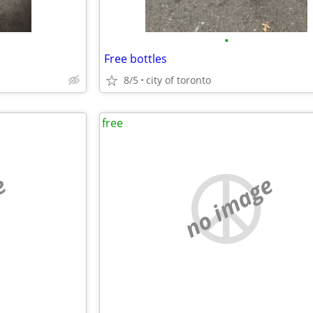
•
Free bottles
8/5
city of toronto
free
e
no image