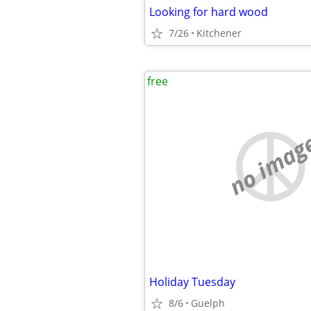
Looking for hard wood
7/26
Kitchener
free
no imag
Holiday Tuesday
8/6
Guelph