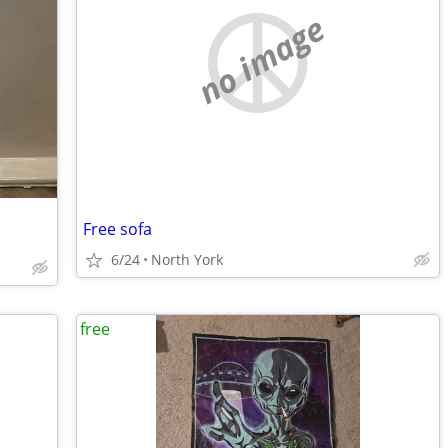
no image
Free sofa
6/24
North York
free