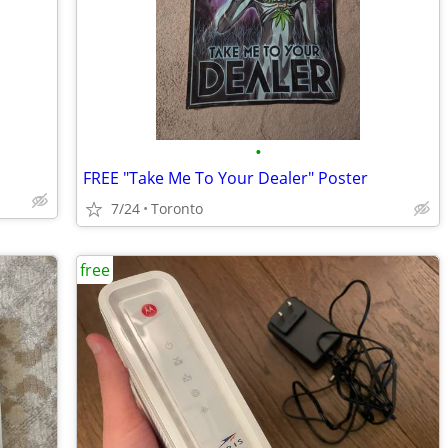
•
FREE "Take Me To Your Dealer" Poster
7/24
Toronto
free