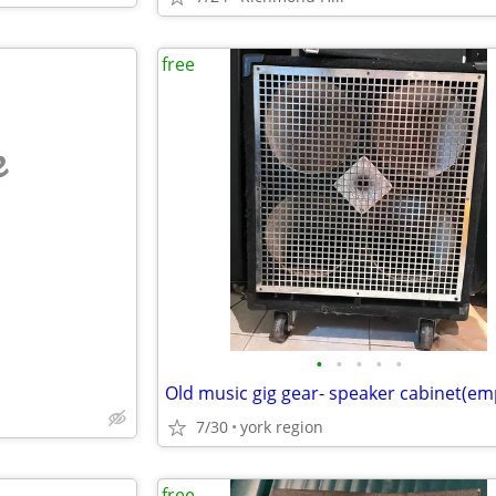
free
e
•
•
•
•
•
7/30
york region
free