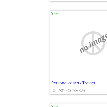
free
no imag
Personal coach / Trainer
7/21
Cambridge
free