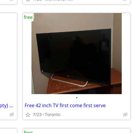
free
•
Old music gig gear- speaker cabinet(empty) and pair of tall speakers
Free 42 inch TV first come first serve
7/23
Toronto
free