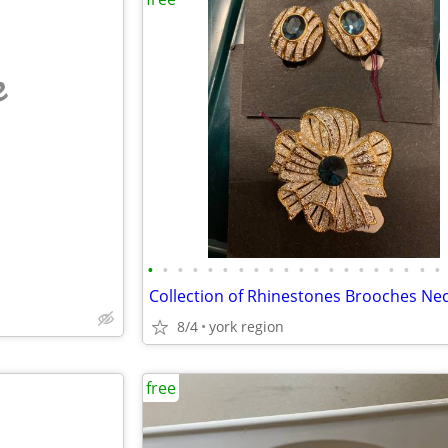
e
•
•
•
•
•
•
•
•
•
•
•
•
•
•
•
•
•
•
•
•
8/4
york region
free