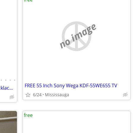
no image
•
•
•
•
FREE 55 Inch Sony Wega KDF-55WE655 TV
Collection of Rhinestones Brooches Necklaces and Earrings
6/24
Mississauga
free