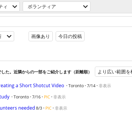
ティ
ボランティア
新
画像あり
今日の投稿
より広い範囲を
でした。近隣からの一部をご紹介します（距離順）
eating a Short Shotcut Video
Toronto
7/14
非表示
tudy
Toronto
7/16
PIC
非表示
olunteers needed
8/3
PIC
非表示