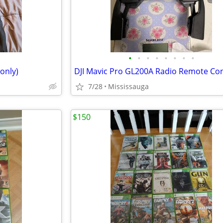
•
•
•
•
•
•
•
•
only)
7/28
Mississauga
$150