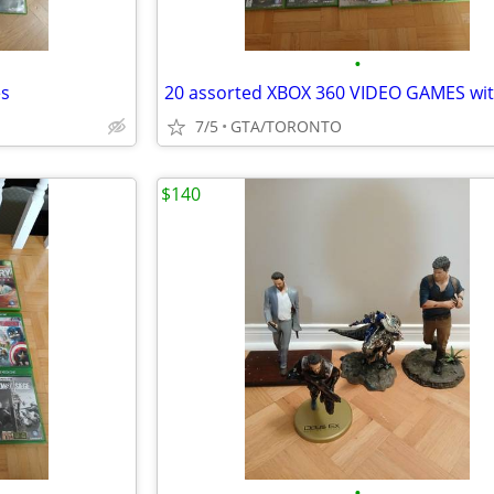
•
es
7/5
GTA/TORONTO
$140
•