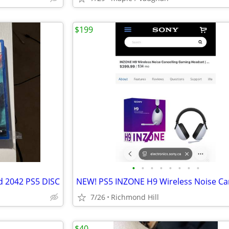
$199
•
•
•
•
•
•
•
•
d 2042 PS5 DISC
7/26
Richmond Hill
$40