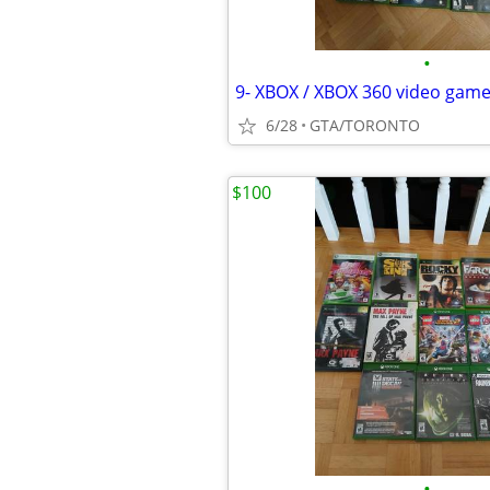
•
9- XBOX / XBOX 360 video gam
6/28
GTA/TORONTO
$100
•