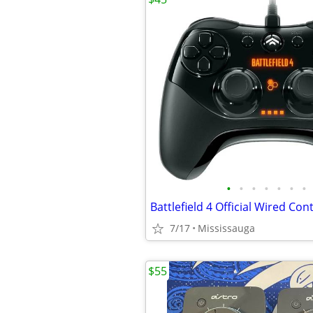
•
•
•
•
•
•
•
Battlefield 4 Official Wired Cont
7/17
Mississauga
$55