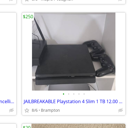
$250
•
•
•
•
•
NEW! PS5 INZONE H9 Wireless Noise Cancelling Gaming Headset
JAILBREAKABLE Playstation 4 Slim 1 TB 12.00 Firmware
8/6
Brampton
$20