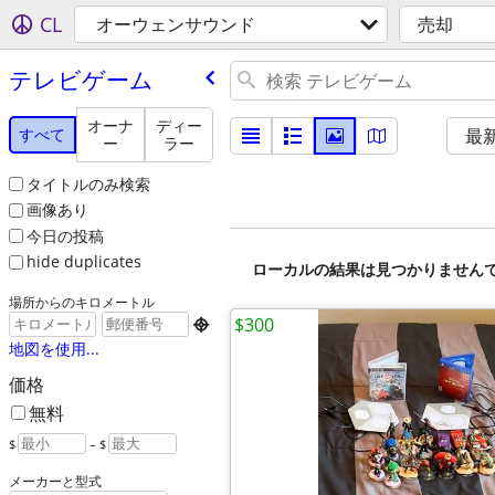
CL
オーウェンサウンド
売却
テレビゲーム
オーナ
ディー
すべて
最
ー
ラー
タイトルのみ検索
画像あり
今日の投稿
hide duplicates
ローカルの結果は見つかりません
場所からのキロメートル
$300

地図を使用...
価格
無料
$
– $
メーカーと型式