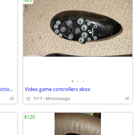
•
•
•
Sony PS4 VR PlayStation Headset Connection Extension Cable
Video game controllers xbox
7/17
Mississauga
$120