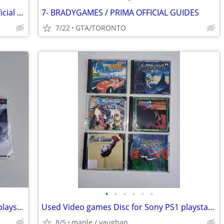
4- GAMING FIGURIN, originated from official Collectors Edition
7- BRADYGAMES / PRIMA OFFICIAL GUIDES
7/22
GTA/TORONTO
•
•
•
•
•
•
New sealed Video games Disc for Sony playstation 2 $10 each
Used Video games Disc for Sony PS1 playstation 1 $10 each
8/5
maple / vaughan