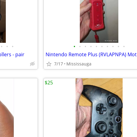
•
•
•
•
•
•
•
•
•
•
•
•
•
lers - pair
7/17
Mississauga
$25