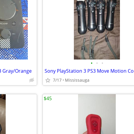
•
•
•
3 Gray/Orange
7/17
Mississauga
$45