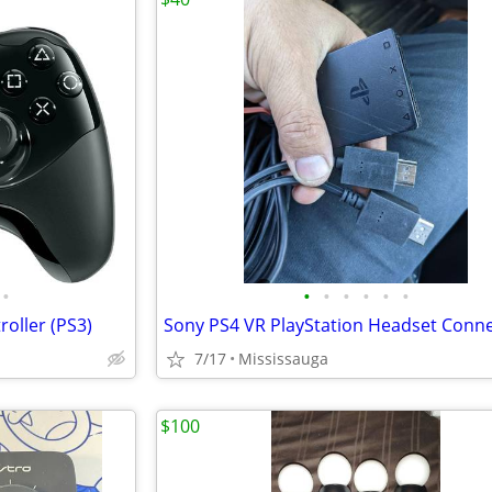
•
•
•
•
•
•
•
roller (PS3)
7/17
Mississauga
$100