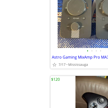
•
•
•
•
Astro Gaming MixAmp Pro MA
7/17
Mississauga
$120