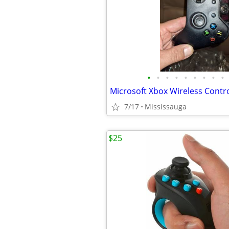
•
•
•
•
•
•
•
•
•
Microsoft Xbox Wireless Control
7/17
Mississauga
$25