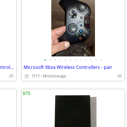
•
•
•
•
•
•
•
•
•
•
•
•
Sony PlayStation 3 PS3 Move Motion Controllers
Microsoft Xbox Wireless Controllers - pair
7/17
Mississauga
$70