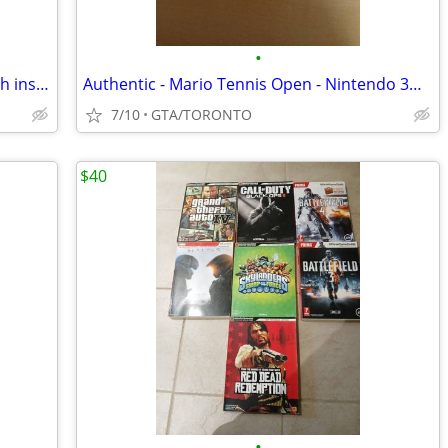
•
20 assorted XBOX 360 VIDEO GAMES with inserts
Authentic - Mario Tennis Open - Nintendo 3DS - game / insert
7/10
GTA/TORONTO
$40
•