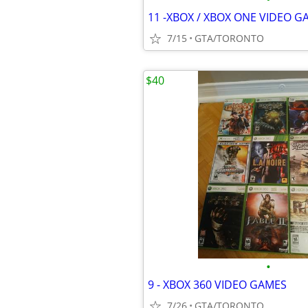
11 -XBOX / XBOX ONE VIDEO G
7/15
GTA/TORONTO
$40
•
9 - XBOX 360 VIDEO GAMES
7/26
GTA/TORONTO