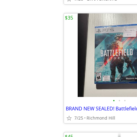
$35
•
•
•
BRAND NEW SEALED! Battlefiel
7/25
Richmond Hill
$45