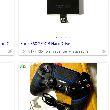
•
•
•
•
Nintendo Remote Plus (RVLAPNPA) Motion Controller
Xbox 360 250GB HardDrive
7/17
735 Twain avenue, Mississauga
$35