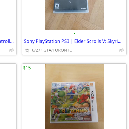
•
DJI Mavic Pro GL200A Radio Remote Controller Transmitter
Sony PlayStation PS3 | Elder Scrolls V: Skyrim VIDEO GAME
6/27
GTA/TORONTO
$15