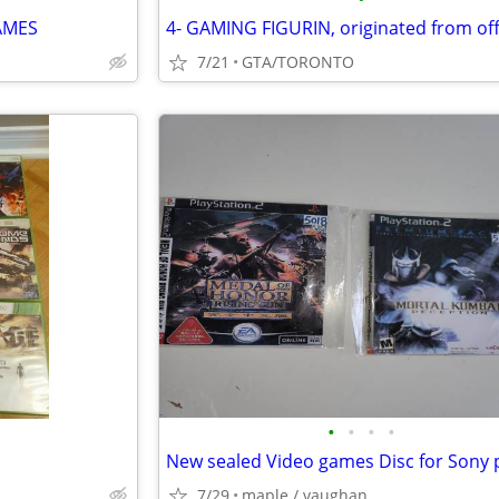
AMES
7/21
GTA/TORONTO
•
•
•
•
7/29
maple / vaughan