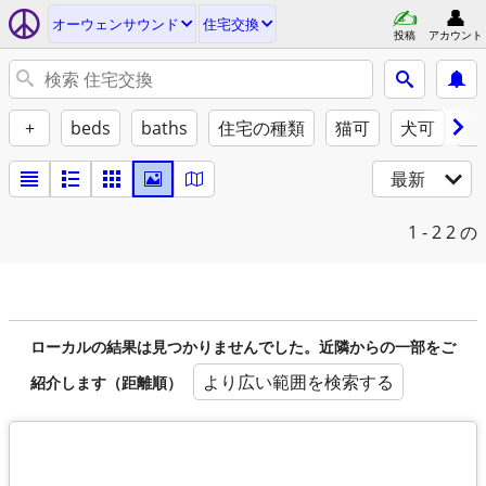
オーウェンサウンド
住宅交換
投稿
アカウント
+
beds
baths
住宅の種類
猫可
犬可
家
最新
1 - 2
2 の
ローカルの結果は見つかりませんでした。近隣からの一部をご
より広い範囲を検索する
紹介します（距離順）