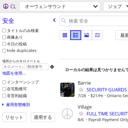
CL
オーウェンサウンド
ジョブ
安全
タイトルのみ検索
最
画像あり
今日の投稿
hide duplicates
場所からのキロメートル

ローカルの結果は見つかりません
地図を使用...
インターンシップ
Barrie
在宅勤務可
SECURITY GUARDS
非営利組織
7/28
$21/Hr
Ontario Sec
雇用形態種別
Village
FULL TIME SECURI
リセット
適用する
8/6
Payroll Payment Only