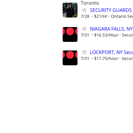
Toronto
SECURITY GUARDS
7/28
$21/Hr
Ontario Sec
NIAGARA FALLS, NY 
7/31
$16.53/Hour
Secur
LOCKPORT, NY Secur
7/31
$17.75/hour
Secur