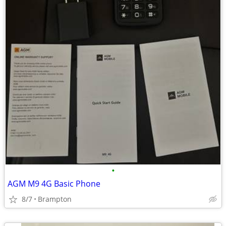
•
AGM M9 4G Basic Phone
8/7
Brampton