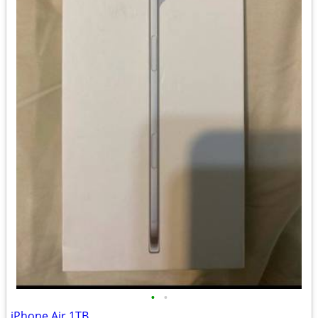
•
•
iPhone Air 1TB