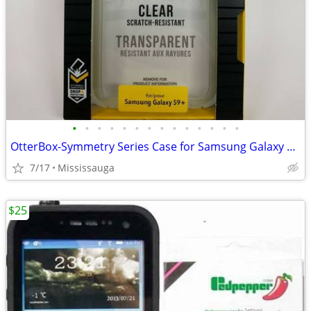
•
•
•
•
•
•
•
•
•
•
•
•
•
•
OtterBox-Symmetry Series Case for Samsung Galaxy S9 plus
7/17
Mississauga
$25