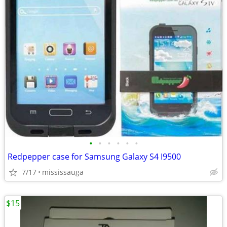
•
•
•
•
•
•
Redpepper case for Samsung Galaxy S4 I9500
7/17
mississauga
$15