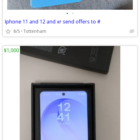
•
•
Iphone 11 and 12 and xr send offers to #
8/5
Tottenham
$1,000