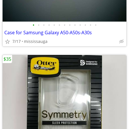
•
•
•
•
•
•
•
•
•
•
•
•
•
Case for Samsung Galaxy A50-A50s-A30s
7/17
mississauga
$35