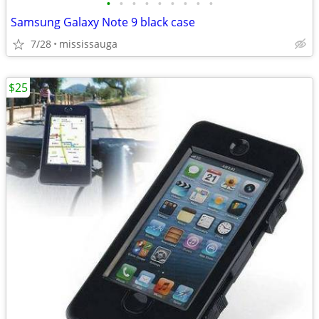
•
•
•
•
•
•
•
•
•
Samsung Galaxy Note 9 black case
7/28
mississauga
$25