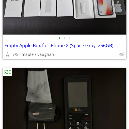
•
•
•
Empty Apple Box for iPhone X (Space Gray, 256GB) — NO PHONE
7/5
maple / vaughan
$30