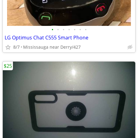
•
•
•
•
•
•
•
LG Optimus Chat C555 Smart Phone
8/7
Mississauga near Derry/427
$25