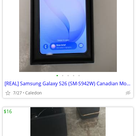
•
•
•
•
•
[REAL] Samsung Galaxy S26 (SM-S942W) Canadian Model Unlocked - 5G, 12G
7/27
Caledon
$16