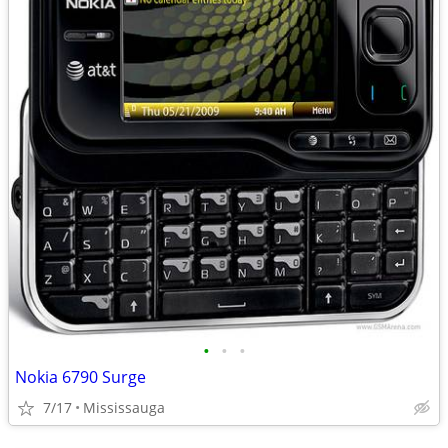
•
•
•
Nokia 6790 Surge
7/17
Mississauga