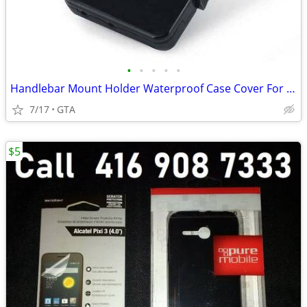
•
•
•
•
•
Handlebar Mount Holder Waterproof Case Cover For iPhone 5
7/17
GTA
$5