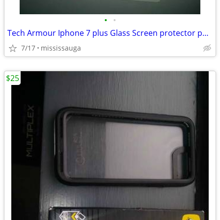
•
•
Tech Armour Iphone 7 plus Glass Screen protector pack of 2
7/17
mississauga
$25