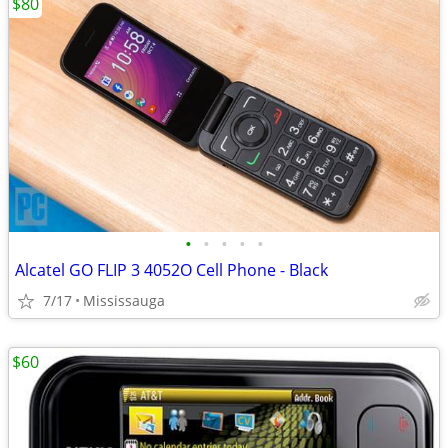
$80
•
•
•
•
•
Alcatel GO FLIP 3 4052O Cell Phone - Black
7/17
Mississauga
$60