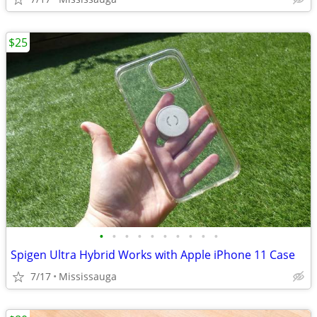
$25
•
•
•
•
•
•
•
•
•
•
Spigen Ultra Hybrid Works with Apple iPhone 11 Case
7/17
Mississauga