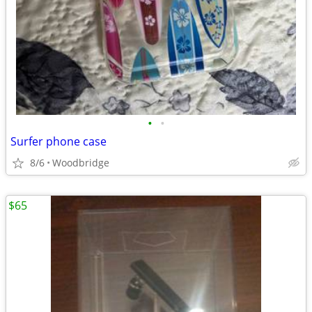
•
•
Surfer phone case
8/6
Woodbridge
$65