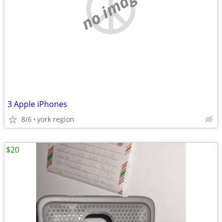
no image
3 Apple iPhones
8/6
york region
$20