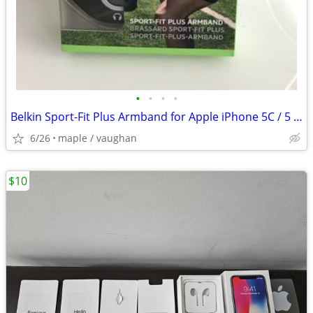
•
•
•
•
Belkin Sport-Fit Plus Armband for Apple iPhone 5C / 5 / 5S
6/26
maple / vaughan
$10