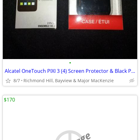
•
Alcatel OneTouch PIXI 3 (4) Screen Protector & Black Phone Case
8/7
Richmond Hill, Bayview & Major MacKenzie
$170