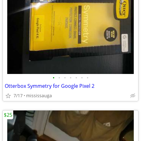
•
•
•
•
•
•
•
Otterbox Symmetry for Google Pixel 2
7/17
mississauga
$25