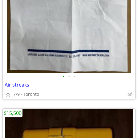
•
•
•
Air streaks
7/9
Toronto
$15,500