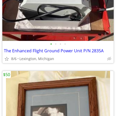
•
•
•
•
The Enhanced Flight Ground Power Unit P/N 2835A
8/6
Lexington, Michigan
$50