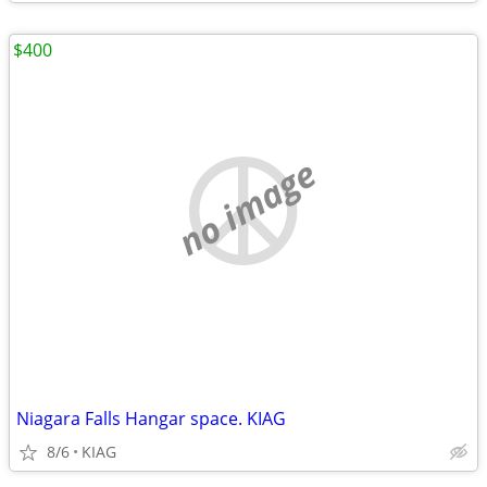
$400
no image
Niagara Falls Hangar space. KIAG
8/6
KIAG