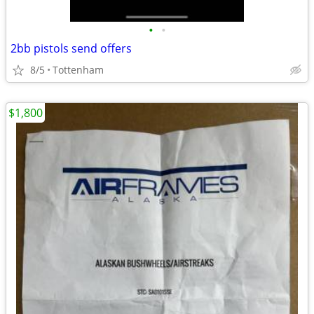
•
•
2bb pistols send offers
8/5
Tottenham
$1,800