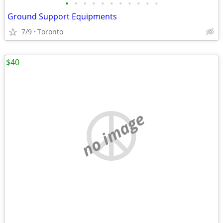
•
•
•
•
•
•
•
•
•
•
•
Ground Support Equipments
7/9
Toronto
$40
no image