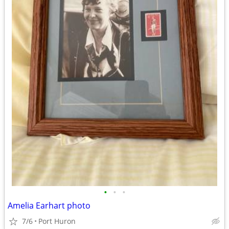
•
•
•
Amelia Earhart photo
7/6
Port Huron