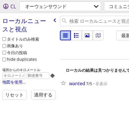
CL
オーウェンサウンド
コミュニ
ローカルニュー
スと視点
最
タイトルのみ検索
画像あり
今日の投稿
hide duplicates
ローカルの結果は見つかりません
場所からのキロメートル

地図を使用...
wanted
7/5
非表示
リセット
適用する