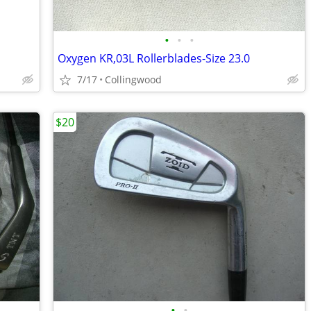
•
•
•
Oxygen KR,03L Rollerblades-Size 23.0
7/17
Collingwood
$20
•
•