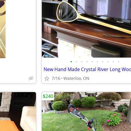
•
•
•
•
•
•
•
•
•
•
7/16
Waterloo, ON
$240