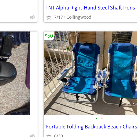
TNT Alpha Right-Hand Steel Shaft Irons
7/17
Collingwood
$50
•
•
Portable Folding Backpack Beach Chairs
6/30