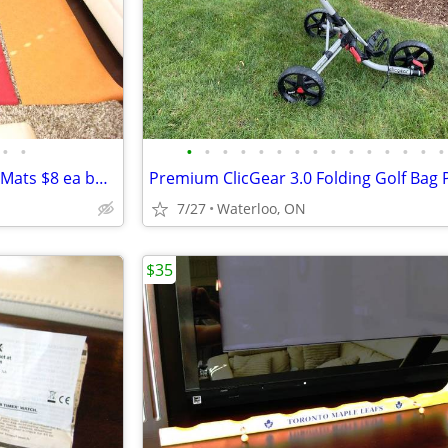
•
•
•
•
•
•
•
•
•
•
•
•
•
•
•
•
•
3 Clean Non Slip Yoga Exercise Mats $8 ea but Yellow one is $12
7/27
Waterloo, ON
$35