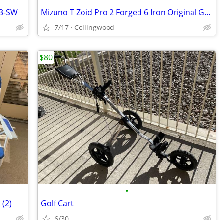
 3-SW
Mizuno T Zoid Pro 2 Forged 6 Iron Original Gold S300
7/17
Collingwood
$80
•
 (2)
Golf Cart
6/30