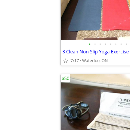
•
•
•
•
•
•
•
•
7/17
Waterloo, ON
$50