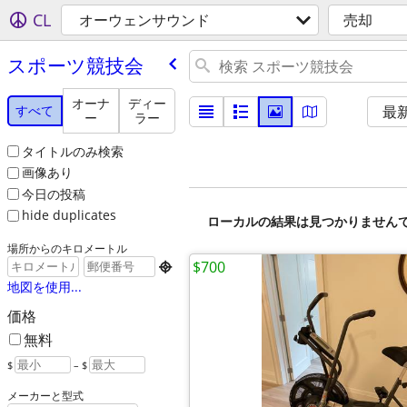
CL
オーウェンサウンド
売却
スポーツ競技会
オーナ
ディー
すべて
最
ー
ラー
タイトルのみ検索
画像あり
今日の投稿
hide duplicates
ローカルの結果は見つかりません
場所からのキロメートル
$700

地図を使用...
価格
無料
$
– $
メーカーと型式