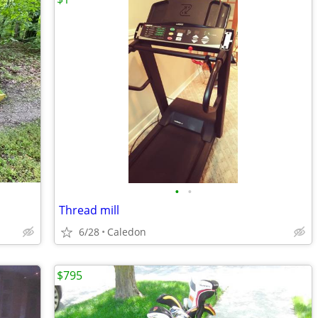
•
•
Thread mill
6/28
Caledon
$795