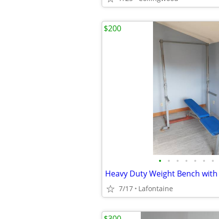
$200
•
•
•
•
•
•
•
Heavy Duty Weight Bench with
7/17
Lafontaine
$300