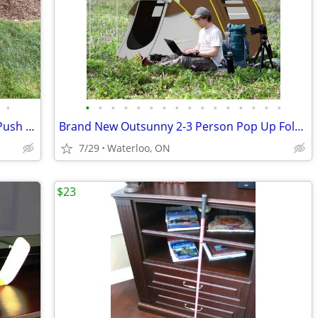
•
•
•
•
•
•
•
•
•
•
•
•
•
•
•
•
•
Premium ClicGear 3.0 Folding Golf Bag Push Cart Caddy Mint shape
Brand New Outsunny 2-3 Person Pop Up Fold Up Brown Beige Tent
7/29
Waterloo, ON
$23