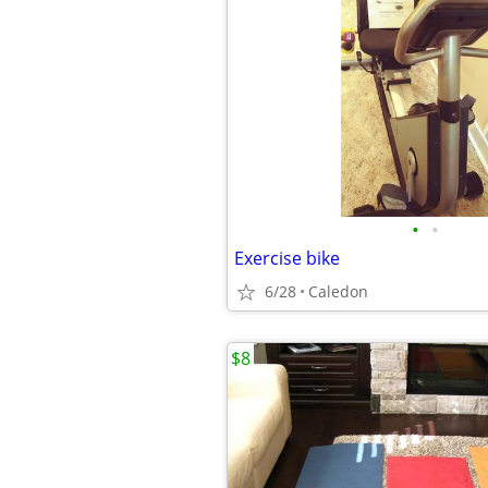
•
•
Exercise bike
6/28
Caledon
$8