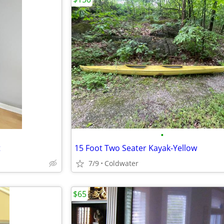
•
t
15 Foot Two Seater Kayak-Yellow
7/9
Coldwater
$65