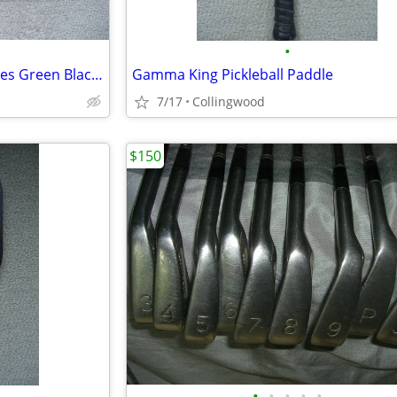
•
Oxygen KR-03 Men's Inline Skates Green Black Size 27 - US Men's
Gamma King Pickleball Paddle
7/17
Collingwood
$150
•
•
•
•
•