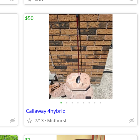
$50
•
•
•
•
•
•
•
•
Callaway 4hybrid
7/13
Midhurst
$1