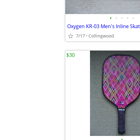
•
•
•
•
•
7/17
Collingwood
$30
•