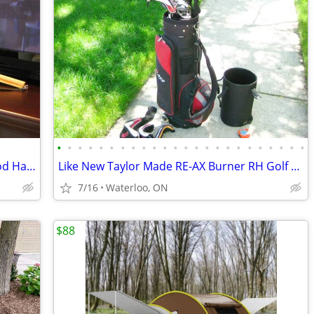
•
•
•
•
•
•
•
•
•
•
•
•
•
•
•
•
•
•
•
•
•
•
•
•
New Hand Made Crystal River Long Wood Handle Trout Fishing Net
Like New Taylor Made RE-AX Burner RH Golf Club Set, Wheeled Bag
7/16
Waterloo, ON
$88