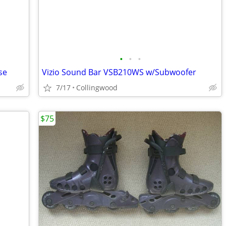
•
•
•
se
Vizio Sound Bar VSB210WS w/Subwoofer
7/17
Collingwood
$75