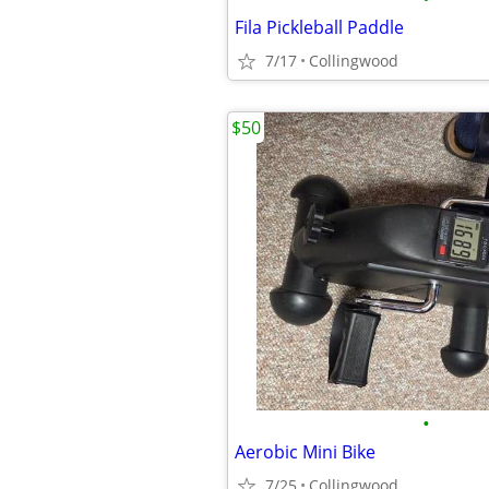
Fila Pickleball Paddle
7/17
Collingwood
$50
•
Aerobic Mini Bike
7/25
Collingwood