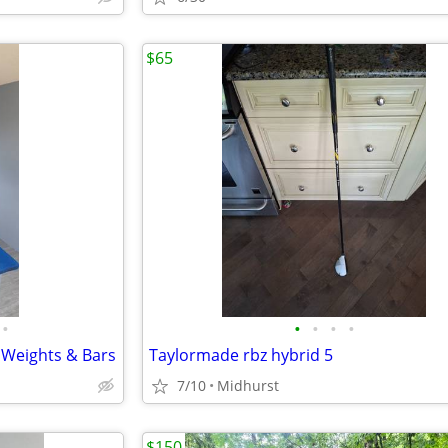
$65
•
•
•
•
•
 Weights & Bars
Taylormade rbz hybrid 5
7/10
Midhurst
$150