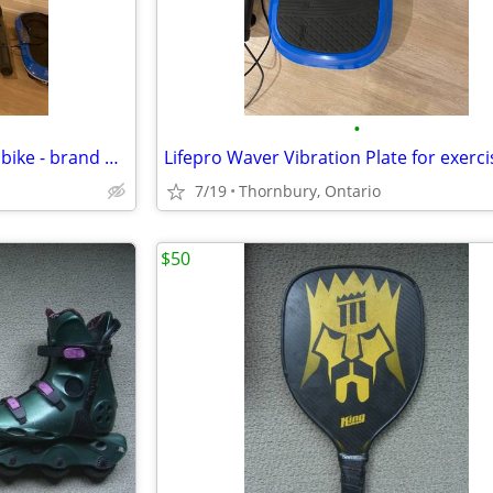
•
Schwinn AD 6 Airdyne Exercise bike - brand new
Lifepro Waver Vibration Plate for exerci
7/19
Thornbury, Ontario
$50