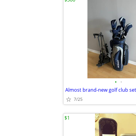
•
•
Almost brand-new golf club se
7/25
$1