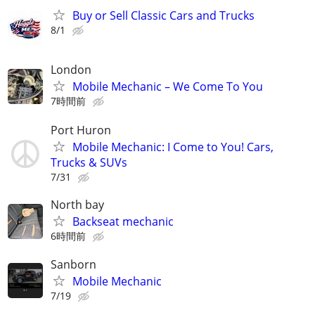
Buy or Sell Classic Cars and Trucks
8/1
London
Mobile Mechanic – We Come To You
7時間前
Port Huron
Mobile Mechanic: I Come to You! Cars,
Trucks & SUVs
7/31
North bay
Backseat mechanic
6時間前
Sanborn
Mobile Mechanic
7/19