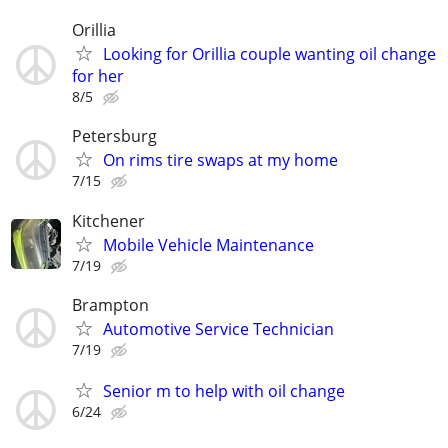
Orillia
Looking for Orillia couple wanting oil change
for her
8/5
Petersburg
On rims tire swaps at my home
7/15
Kitchener
Mobile Vehicle Maintenance
7/19
Brampton
Automotive Service Technician
7/19
Senior m to help with oil change
6/24